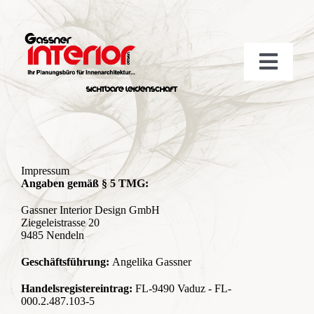
Skip
to
content
Toggl
Navig
Unternehmen
Impressum
Leistungen
Angaben gemäß § 5 TMG:
Gassner Interior Design GmbH
Ziegeleistrasse 20
Projekte
9485 Nendeln
Geschäftsführung:
Angelika Gassner
Möbel Neuheiten
Handelsregistereintrag:
FL-9490 Vaduz - FL-
000.2.487.103-5